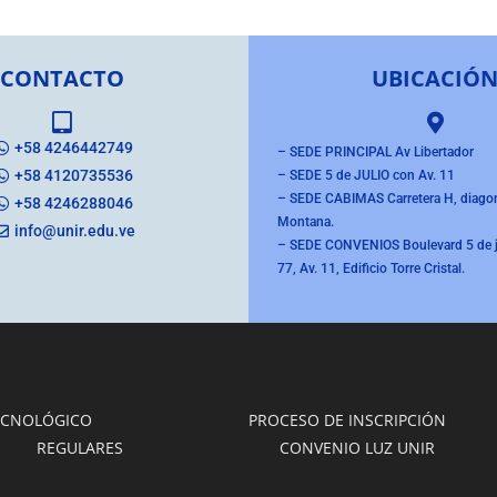
CONTACTO
UBICACIÓ
+58 4246442749
– SEDE PRINCIPAL Av Libertador
+58 4120735536
– SEDE 5 de JULIO con Av. 11
– SEDE CABIMAS Carretera H, diagona
+58 4246288046
Montana.
info@unir.edu.ve
– SEDE CONVENIOS Boulevard 5 de ju
77, Av. 11, Edificio Torre Cristal.
ECNOLÓGICO
PROCESO DE INSCRIPCIÓN
REGULARES
CONVENIO LUZ UNIR