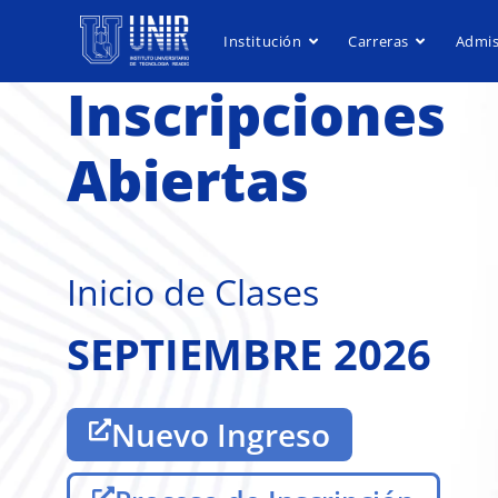
Institución
Carreras
Admis
El UNIR
se llena de LUZ
Convenio UNIR
LUZ
-
Obtén más información