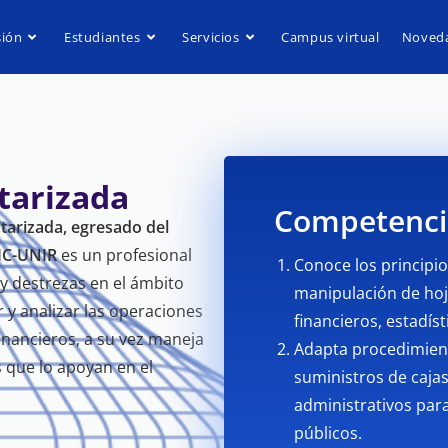
ión
Estudiantes
Servicios
Campus virtual
Noved
tarizada
Competencia
tarizada, egresado del
DIC-UNIR
es un profesional
Conoce los principi
y destrezas en el ámbito
manipulación de hoja
ar y analizar las operaciones
financieros, estadís
inancieros, a su vez maneja
Adapta procedimiento
s que lo apoyan en el
suministros de cajas
administrativos para
públicos.