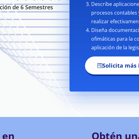
Describe aplicacione
ción de 6 Semestres
procesos contables 
realizar efectivamen
Diseña documentació
ofimáticas para la c
aplicación de la legi
Solicita más
e en
Obtén una