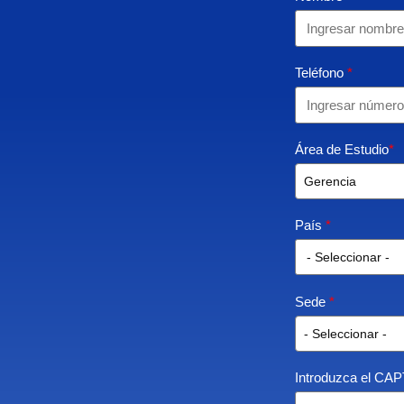
Teléfono
*
Área de Estudio
*
País
*
- Seleccionar -
Sede
*
Introduzca el C