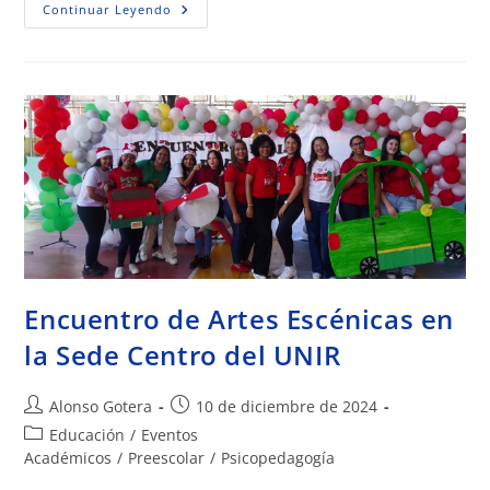
Continuar Leyendo
Encuentro de Artes Escénicas en
la Sede Centro del UNIR
Alonso Gotera
10 de diciembre de 2024
Educación
/
Eventos
Académicos
/
Preescolar
/
Psicopedagogía